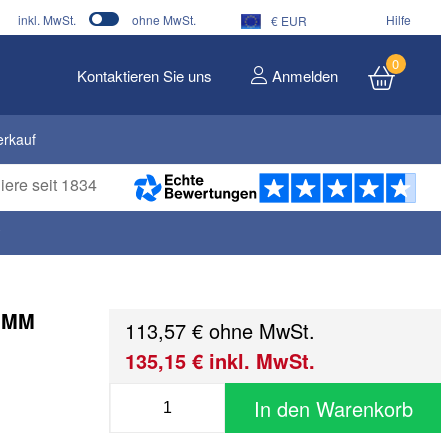
inkl. MwSt.
ohne MwSt.
Hilfe
€ EUR
0
Kontaktieren Sie uns
Anmelden
erkauf
iere seit 1834
*
4 MM
113,57 € ohne MwSt.
135,15 € inkl. MwSt.
In den Warenkorb