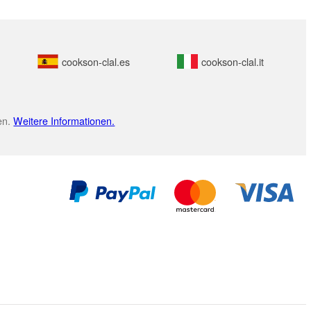
cookson-clal.es
cookson-clal.it
en.
Weitere Informationen.