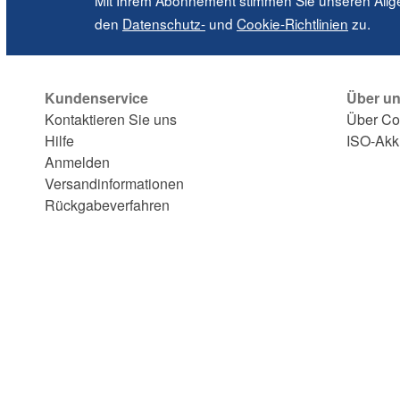
Mit Ihrem Abonnement stimmen Sie unseren All
den
Datenschutz-
und
Cookie-Richtlinien
zu.
Kundenservice
Über u
Kontaktieren Sie uns
Über C
Hilfe
ISO-Akk
Anmelden
Versandinformationen
Rückgabeverfahren