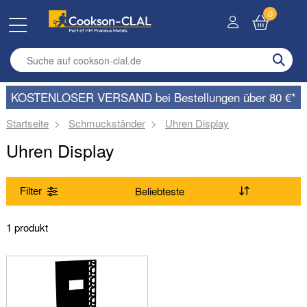
0
Enter search term
KOSTENLOSER VERSAND bei Bestellungen über 80 €*
Startseite
Schmuckständer
Uhren Display
Uhren Display
Filter
Bereich
1 produkt
(Entfernen) Uhren Display
Material