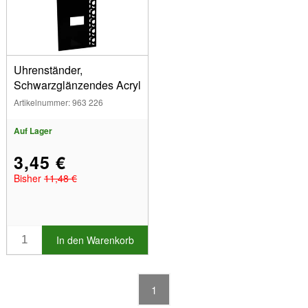
Acryl (1)
Farben
Schwarz (1)
Anzeigen
Uhrenständer,
Schwarzglänzendes Acryl
Auf Lager
Artikelnummer: 963 226
Sonderangebotsartikel
Neue Produkte
Auf Lager
Bestseller
3,45 €
Bisher
11,48 €
In den Warenkorb
1