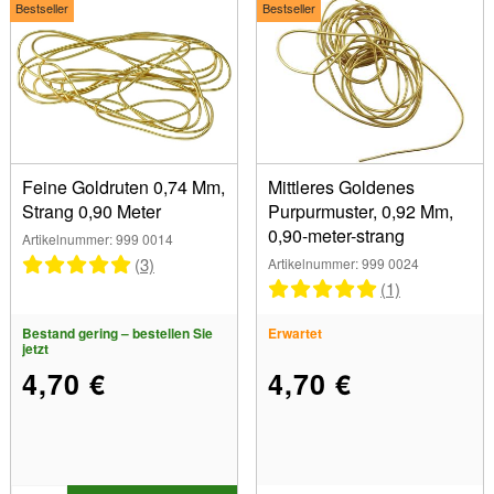
Schmuckstücke auf die nächste Stufe!
Bestseller
Bestseller
Abmessungen
0.30 mm (1)
0.92mm (2)
Form
0.74 mm (2)
0.35 mm (1)
Produkte/Typen
Feine Goldruten 0,74 Mm,
Mittleres Goldenes
1.25 mm (2)
Strang 0,90 Meter
Purpurmuster, 0,92 Mm,
Zubehör (1)
0,90-meter-strang
Artikelnummer: 999 0014
Nadeln (3)
Marken
(3)
Artikelnummer: 999 0024
Cannetilles (6)
Joliot (1)
(1)
Schilfrohr und Borsten (11)
Design und Muster
Genadelte Seide (13)
Bestand gering – bestellen Sie
Erwartet
jetzt
Serie
4,70 €
4,70 €
Anzeigen
Auf Lager