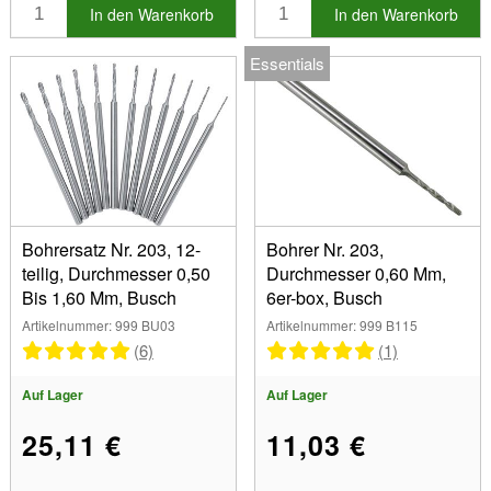
1.80 mm (2)
Sonderangebotsartikel
In den Warenkorb
In den Warenkorb
1.90 mm (2)
Neue Produkte
2.00 mm (3)
Essentials
Bestseller
2.10 mm (2)
2.20 mm (2)
2.30 mm (2)
2.40 mm (1)
Bohrersatz Nr. 203, 12-
Bohrer Nr. 203,
teilig, Durchmesser 0,50
Durchmesser 0,60 Mm,
Bis 1,60 Mm, Busch
6er-box, Busch
Artikelnummer: 999 BU03
Artikelnummer: 999 B115
(6)
(1)
Auf Lager
Auf Lager
25,11 €
11,03 €