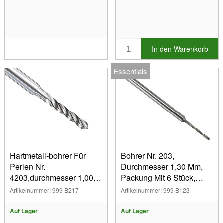
In den Warenkorb
Essentials
Hartmetall-bohrer Für
Bohrer Nr. 203,
Perlen Nr.
Durchmesser 1,30 Mm,
4203,durchmesser 1,00
Packung Mit 6 Stück,
Mm, Packung Mit2 Stück,
Busch
Artikelnummer: 999 B217
Artikelnummer: 999 B123
Busch
Auf Lager
Auf Lager