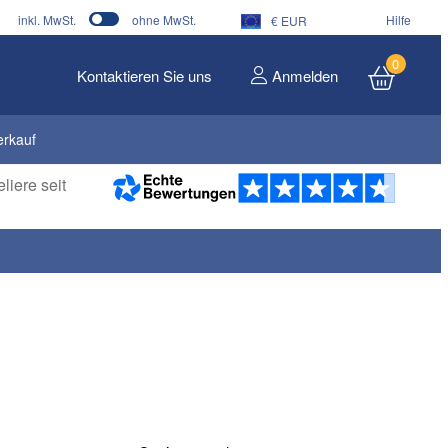
inkl. MwSt.
ohne MwSt.
Hilfe
€ EUR
0
Kontaktieren Sie uns
Anmelden
erkauf
liere seit
*