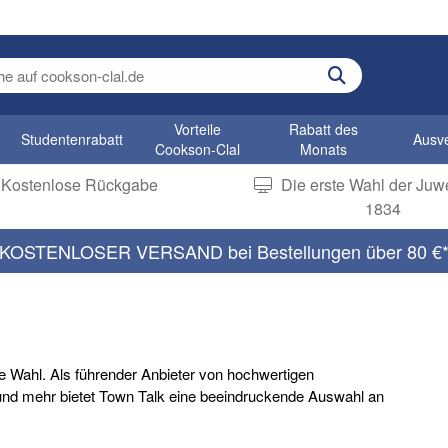
earch term
Vorteile
Rabatt des
Studentenrabatt
Ausv
Cookson-Clal
Monats
Kostenlose Rückgabe
Die erste Wahl der Juwe
1834
KOSTENLOSER VERSAND bei Bestellungen über 80 €
te Wahl. Als führender Anbieter von hochwertigen
 und mehr bietet Town Talk eine beeindruckende Auswahl an
ellers unverzichtbar sind. Bei Cookson-CLAL führen wir ein stetig
gszubehör von Town Talk. Entdecken Sie unten alles, was Sie für