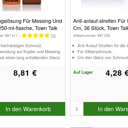
ngslösung Für Messing Und
Anti-anlauf-streifen Für 
250-ml-flasche, Town Talk
Cm, 36 Stück, Town Tal
(1)
er: 997 411
Artikelnummer: 997 530
t hartnäckigen Schmutz,
Anti Anlauf Streifen für di
wendung auf Kupfer und Messing,
Für Silberschmuck,
sst einen lang anhaltenden Glanz.
Um den Glanz von Schmuck 
8,81 €
4,28 
r
Auf Lager
In den Warenkorb
In den War