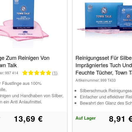
nge Zum Reinigen Von
Reinigungsset Für Silbe
own Talk
Imprägniertes Tuch Und
Feuchte Tücher, Town T
(1)
er: 997 414
Artikelnummer: 999 T433
r Fäustlinge aus 100%
le,
Silberschmuck Reinigungss
nigen und Handhaben von Silber,
Einfacher und effektiver Rei
n ein Anti Anlaufmittel.
Bewahrt den Glanz des Sc
13,69 €
8,91 
r
Auf Lager