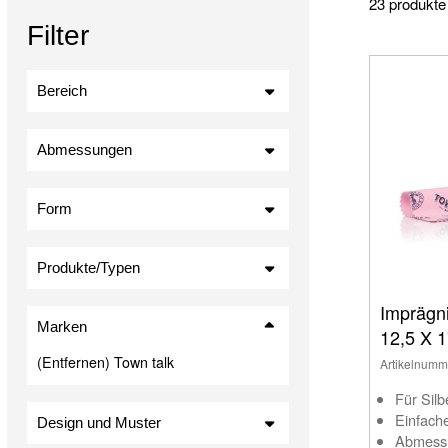
23 produkte
eine professionelle Schmuckpflege benötigen. Setzen Sie auf T
Filter
erstrahlen.
Bereich
Werkzeug- & Zubehörsets (3)
Schmuckreinigung (20)
Abmessungen
Form
Produkte/Typen
Handschuhe (1)
Imprägni
Fettlösende Reiniger (2)
Marken
12,5 X 
Schmuckreiniger (2)
(Entfernen) Town talk
Artikelnumm
Produkte (3)
Für Sil
Stoffe (11)
Einfache
Design und Muster
Abmessu