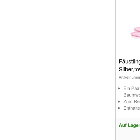
Fäustli
Silber,t
Artikelnumm
Ein Paa
Baumwol
Zum Rei
Enthalte
Auf Lage