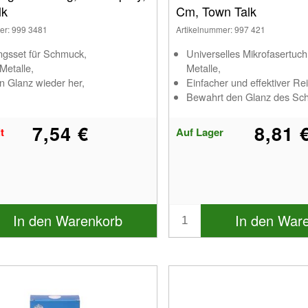
lk
Cm, Town Talk
er: 999 3481
Artikelnummer: 997 421
ngsset für Schmuck,
Universelles Mikrofasertuch 
 Metalle,
Metalle,
en Glanz wieder her,
Einfacher und effektiver Rei
Bewahrt den Glanz des Sc
7,54 €
8,81 
t
Auf Lager
In den Warenkorb
In den War