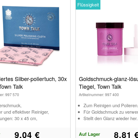
Flüssigkeit
ertes Silber-poliertuch, 30x
Goldschmuck-glanz-lös
Town Talk
Tiegel, Town Talk
er: 997 570
Artikelnummer: 997 400
berschmuck,
Zum Reinigen und Polieren
r und effektiver Reiniger,
Für Goldschmuck zu verwe
ngen: 30 x 45 cm,
Stellt den Glanz wieder her.
9,04 €
8,81 
r
Auf Lager