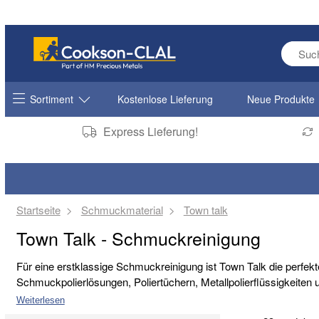
Enter s
Sortiment
Kostenlose Lieferung
Neue Produkte
Express Lieferung!
Startseite
Schmuckmaterial
Town talk
Town Talk - Schmuckreinigung
Für eine erstklassige Schmuckreinigung ist Town Talk die perfek
Schmuckpolierlösungen, Poliertüchern, Metallpolierflüssigkeiten
Reinigungsmitteln, die in der Werkstatt eines jeden Schmuckherst
Weiterlesen
wachsendes Sortiment an Gold- und Silberpolier- sowie Reinigun