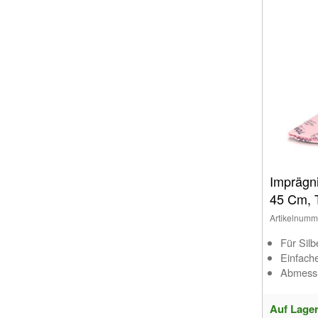
Imprägni
45 Cm, 
Artikelnumm
Für Sil
Einfache
Abmessu
Auf Lage