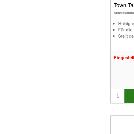
Town Ta
Artikelnumm
Reinigu
Für alle
Stellt d
Eingestell