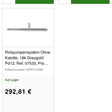
Rohpumpensystem Ohne
Kalotte, 18k Graugold
Pd12. Ref. 07530, Pro
Stück
Artikelnummer: NPPG 029B
Auf Lager
292,81 €