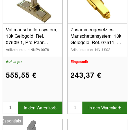
Legierung
18 Karat Weißgold (2)
18 Karat Gelbgold (4)
Stil
Vollmanschetten-system,
Zusammengesetztes
18 Karat Roségold (1)
18k Gelbgold. Ref.
Manschettensystem, 18k
07509-1, Pro Paar
Gelbgold. Ref. 07511, Pro
Maße
System Wird Pro Paar
Stück
Artikelnummer: NNPA 0078
Artikelnummer: NNU S02
Verkauft. Vollmanschett
Anzeigen
Auf Lager
Eingestellt
Auf Lager
555,55 €
243,37 €
Sonderangebotsartikel
Neue Produkte
Bestseller
In den Warenkorb
In den Warenkorb
Essentials