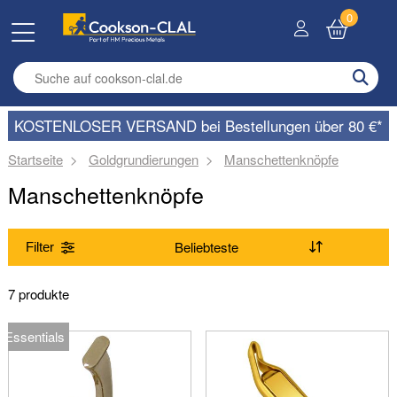
0
Enter search term
KOSTENLOSER VERSAND bei Bestellungen über 80 €*
Startseite
Goldgrundierungen
Manschettenknöpfe
Manschettenknöpfe
Filter
Bereich
7 produkte
(Entfernen) Manschettenknöpfe
Essentials
Produkte