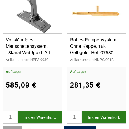
Vollständiges
Rohes Pumpensystem
Manschettensystem,
Ohne Kappe, 18k
18karat Weißgold. Art.-nr.
Gelbgold. Ref. 07530,
07509-1, Pro Paar
Das Stück
Artikelnummer: NPPA 0030
Artikelnummer: NNPG 901B
Auf Lager
Auf Lager
585,09 €
281,35 €
In den Warenkorb
In den Warenkorb