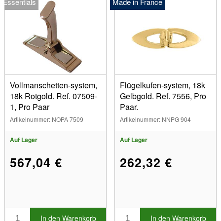
Essentials
Made in France
Vollmanschetten-system,
Flügelkufen-system, 18k
18k Rotgold. Ref. 07509-
Gelbgold. Ref. 7556, Pro
1, Pro Paar
Paar.
Artikelnummer: NOPA 7509
Artikelnummer: NNPG 904
Auf Lager
Auf Lager
567,04 €
262,32 €
In den Warenkorb
In den Warenkorb