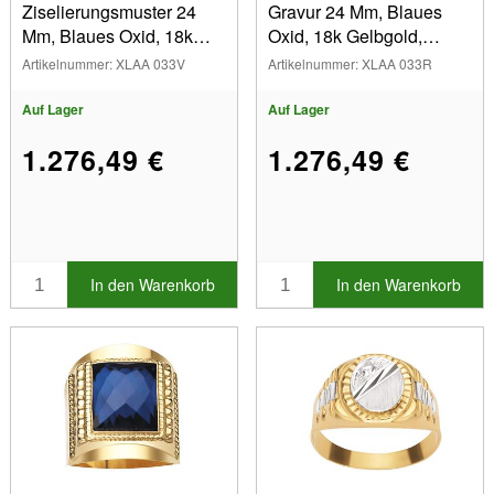
Ziselierungsmuster 24
Gravur 24 Mm, Blaues
Mm, Blaues Oxid, 18k
Oxid, 18k Gelbgold,
Gelbgold, Geschlossene
Geschlossener Finger64
Artikelnummer: XLAA 033V
Artikelnummer: XLAA 033R
Ringgröße 68
Auf Lager
Auf Lager
1.276,49 €
1.276,49 €
In den Warenkorb
In den Warenkorb