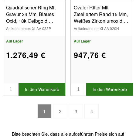
Quadratischer Ring Mit
Ovaler Ritter Mit
Gravur 24 Mm, Blaues
Ziseliertem Rand 15 Mm,
Oxid, 18k Gelbgold,
Weißes Zirkoniumoxid,
Geschlossener Finger62
18k Gelbgold, Finger 60
Artikelnummer: XLAA 033P
Artikelnummer: XLAA 020N
Geschlossen
Auf Lager
Auf Lager
1.276,49 €
947,76 €
In den Warenkorb
In den Warenkorb
1
2
3
4
Bitte beachten Sie, dass alle aufgeführten Preise sich auf