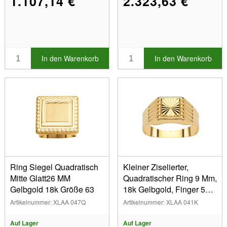
1.107,14 €
2.323,63 €
In den Warenkorb
In den Warenkorb
Ring Siegel Quadratisch
Kleiner Ziselierter,
Mitte Glatt26 MM
Quadratischer Ring 9 Mm,
Gelbgold 18k Größe 63
18k Gelbgold, Finger 57
Geschlossen
Artikelnummer: XLAA 047Q
Artikelnummer: XLAA 041K
Auf Lager
Auf Lager