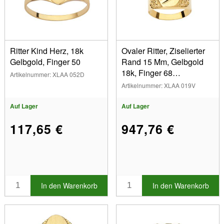
Mit Zirkoniumoxiden (18)
Kinder (4)
Legierung
Mann (13)
Zweifarbiges 18 Karat Gold (6)
18 Karat Gelbgold (78)
Länge
Ritter Kind Herz, 18k
Ovaler Ritter, Ziselierter
Dreifarbiges 18-karätiges Gold (11)
Gelbgold, Finger 50
Rand 15 Mm, Gelbgold
18k, Finger 68
Artikelnummer: XLAA 052D
Fingergröße
Geschlossen
Artikelnummer: XLAA 019V
Ringgröße 49 (1)
Ringgröße 50 (4)
Breite
Auf Lager
Auf Lager
Ringgröße 52 (2)
117,65 €
947,76 €
Ringgröße 54 (1)
Durchmesser
Ringgröße 56 (9)
Ringgröße 57 (1)
Anzeigen
Ringgröße 58 (14)
Ringgröße 60 (9)
Auf Lager
In den Warenkorb
In den Warenkorb
Ringgröße 61 (1)
Sonderangebotsartikel
Ringgröße 62 (6)
Neue Produkte
Ringgröße 63 (3)
Bestseller