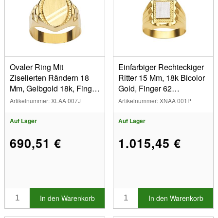
Ringgröße 64 (11)
Ringgröße 65 (3)
Ringgröße 66 (13)
Ringgröße 67 (4)
Ringgröße 68 (9)
Ovaler Ring Mit
Einfarbiger Rechteckiger
Ringgröße 69 (2)
Ziselierten Rändern 18
Ritter 15 Mm, 18k Bicolor
Ringgröße 70 (2)
Mm, Gelbgold 18k, Finger
Gold, Finger 62
56 Geschlossen
Geschlossen
Artikelnummer: XLAA 007J
Artikelnummer: XNAA 001P
Auf Lager
Auf Lager
690,51 €
1.015,45 €
In den Warenkorb
In den Warenkorb