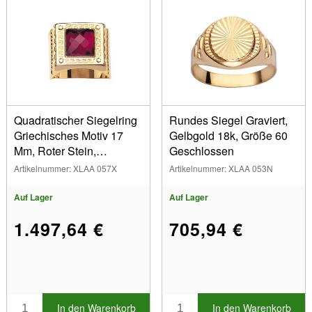
Quadratischer Siegelring
Rundes Siegel Graviert,
Griechisches Motiv 17
Gelbgold 18k, Größe 60
Mm, Roter Stein,
Geschlossen
Gelbgold 18k, Größe 70
Artikelnummer: XLAA 057X
Artikelnummer: XLAA 053N
Geschlossen
Auf Lager
Auf Lager
1.497,64 €
705,94 €
In den Warenkorb
In den Warenkorb