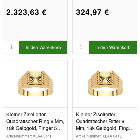
2.323,63 €
324,97 €
In den Warenkorb
In den Warenkorb
Kleiner Ziselierter,
Kleiner Ziselierter
Quadratischer Ring 9 Mm,
Quadratischer Ritter 9
18k Gelbgold, Finger 52
Mm, 18k Gelbgold, Finger
Geschlossen
50 Geschlossen
Artikelnummer: XLAA 041F
Artikelnummer: XLAA 041D