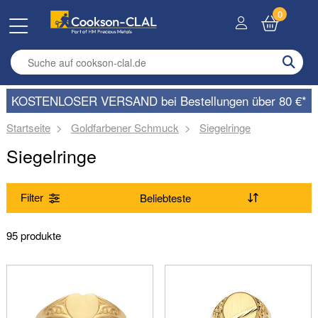
0
Enter search term
KOSTENLOSER VERSAND bei Bestellungen über 80 €*
Startseite
Goldfarbener Schmuck
Siegelringe
Siegelringe
Filter
Bereich
95 produkte
(Entfernen) Siegelringe
Typ