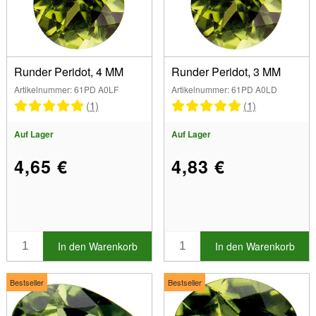
Quadrat (2)
Smaragd (1)
Farben
Oval (3)
Grün (17)
Birne / Tropfen (4)
Abmessungen
Runder Peridot, 4 MM
Runder Peridot, 3 MM
Rund (9)
2.00 mm (1)
Artikelnummer: 61PD A0LF
Artikelnummer: 61PD A0LD
Dreieck (1)
(1)
(1)
2.50 mm (1)
Marke
3.00 mm (2)
Auf Lager
Auf Lager
3.50 mm (1)
Anzeigen
4.00 mm (3)
4,65 €
4,83 €
Auf Lager
5.00 mm (3)
Sonderangebotsartikel
6.00 mm (5)
Neue Produkte
7.00 mm (1)
Bestseller
8.00 mm (3)
In den Warenkorb
In den Warenkorb
Bestseller
Bestseller