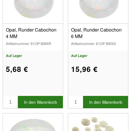
Sortimente (3)
Oval (4)
Farben
Rund (5)
Weiß (12)
Abmessungen
Opal, Runder Cabochon
Opal, Runder Cabochon
4 MM
6 MM
3.00 mm (2)
Artikelnummer: 61OP BWXR
Artikelnummer: 61OP BWXS
4.00 mm (2)
Marke
5.00 mm (3)
Auf Lager
Auf Lager
6.00 mm (2)
Anzeigen
7.00 mm (1)
5,68 €
15,96 €
Auf Lager
8.00 mm (1)
Sonderangebotsartikel
Neue Produkte
Bestseller
In den Warenkorb
In den Warenkorb